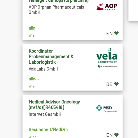
Manager, ClinOps (OrphaCare)
AOP Orphan Pharmaceuticals
GmbH
alle...
EN
Wien
Koordinator
Probenmanagement &
Laborlogistik
VelaLabs GmbH
alle...
DE
Wien
Medical Advisor Oncology
(m/f/d) [R405416]
Intervet GesmbH
Gesundheit/Medizin
EN
Wien