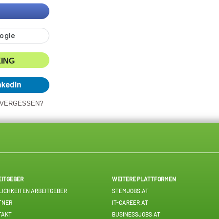
XING
 VERGESSEN?
EITGEBER
WEITERE PLATTFORMEN
ICHKEITEN ARBEITGEBER
STEMJOBS.AT
TNER
IT-CAREER.AT
TAKT
BUSINESSJOBS.AT