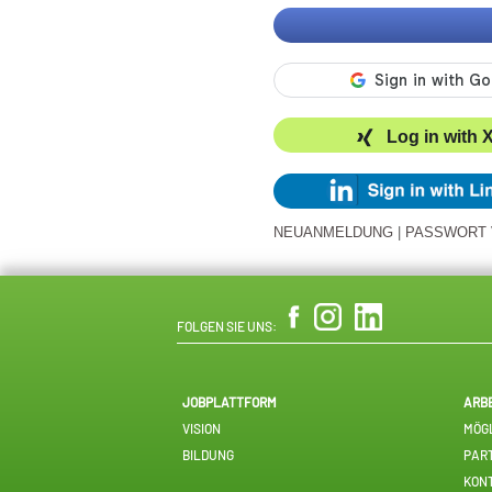
Log in with 
NEUANMELDUNG
|
PASSWORT
FOLGEN SIE UNS:
JOBPLATTFORM
ARB
VISION
MÖGL
BILDUNG
PAR
KON