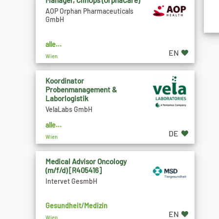
Manager, ClinOps (OrphaCare)
AOP Orphan Pharmaceuticals
GmbH
alle...
EN
Wien
Koordinator
Probenmanagement &
Laborlogistik
VelaLabs GmbH
alle...
DE
Wien
Medical Advisor Oncology
(m/f/d) [R405416]
Intervet GesmbH
Gesundheit/Medizin
EN
Wien