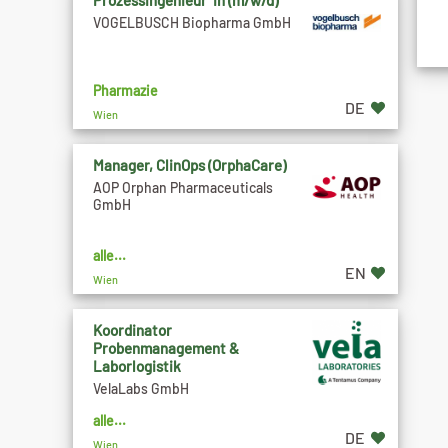
Prozessingenieur*in (m/w/d)
VOGELBUSCH Biopharma GmbH
Pharmazie
DE
Wien
Manager, ClinOps (OrphaCare)
AOP Orphan Pharmaceuticals
GmbH
alle...
EN
Wien
Koordinator
Probenmanagement &
Laborlogistik
VelaLabs GmbH
alle...
DE
Wien