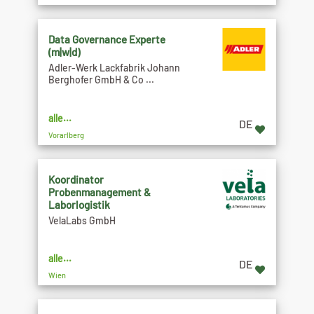
Data Governance Experte
(m|w|d)
Adler-Werk Lackfabrik Johann
Berghofer GmbH & Co ...
alle...
DE
Vorarlberg
Koordinator
Probenmanagement &
Laborlogistik
VelaLabs GmbH
alle...
DE
Wien