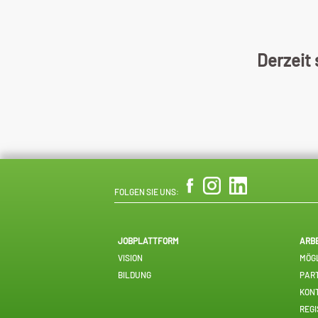
Derzeit
FOLGEN SIE UNS:
JOBPLATTFORM
ARB
VISION
MÖGL
BILDUNG
PAR
KON
REGI