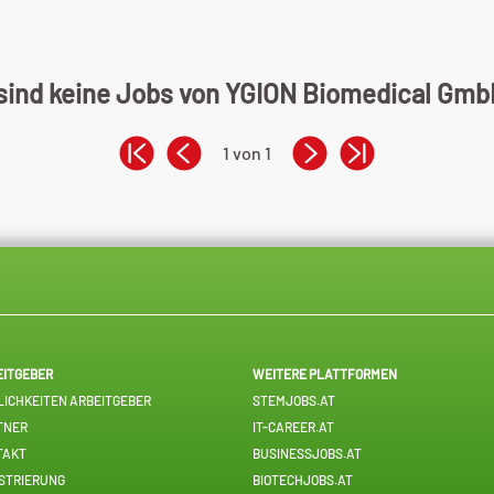
 sind keine Jobs von YGION Biomedical GmbH
1 von 1
EITGEBER
WEITERE PLATTFORMEN
ICHKEITEN ARBEITGEBER
STEMJOBS.AT
TNER
IT-CAREER.AT
TAKT
BUSINESSJOBS.AT
STRIERUNG
BIOTECHJOBS.AT