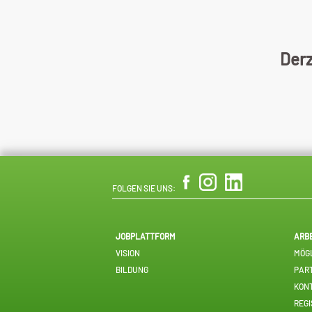
Derz
FOLGEN SIE UNS:
JOBPLATTFORM
ARB
VISION
MÖGL
BILDUNG
PAR
KON
REGI