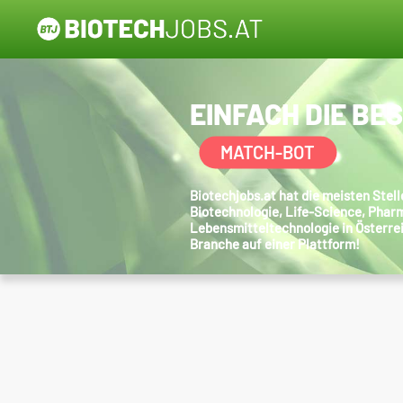
EINFACH DIE BE
MATCH-BOT
Biotechjobs.at hat die meisten Ste
Biotechnologie, Life-Science, Phar
Lebensmitteltechnologie in Österre
Branche auf einer Plattform!