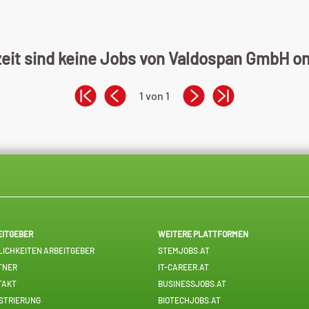
eit sind keine Jobs von Valdospan GmbH on
1 von 1
EITGEBER
WEITERE PLATTFORMEN
ICHKEITEN ARBEITGEBER
STEMJOBS.AT
TNER
IT-CAREER.AT
TAKT
BUSINESSJOBS.AT
STRIERUNG
BIOTECHJOBS.AT