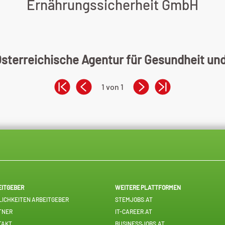
Ernährungssicherheit GmbH
 Österreichische Agentur für Gesundheit un
1 von 1
EITGEBER
WEITERE PLATTFORMEN
ICHKEITEN ARBEITGEBER
STEMJOBS.AT
TNER
IT-CAREER.AT
TAKT
BUSINESSJOBS.AT