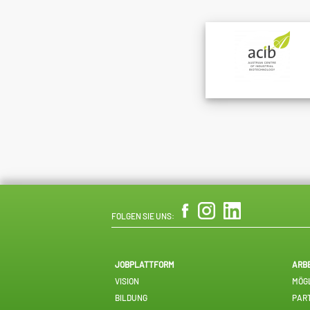
FOLGEN SIE UNS:
JOBPLATTFORM
ARB
VISION
MÖGL
BILDUNG
PAR