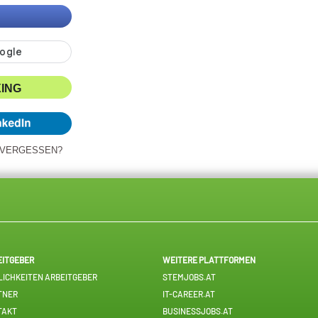
XING
 VERGESSEN?
EITGEBER
WEITERE PLATTFORMEN
ICHKEITEN ARBEITGEBER
STEMJOBS.AT
TNER
IT-CAREER.AT
TAKT
BUSINESSJOBS.AT