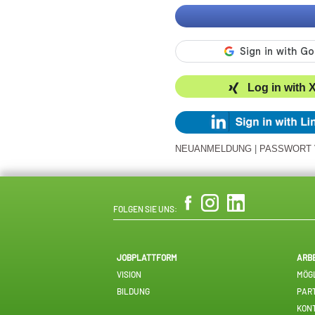
Log in with 
NEUANMELDUNG
|
PASSWORT
FOLGEN SIE UNS:
JOBPLATTFORM
ARB
VISION
MÖGL
BILDUNG
PAR
KON