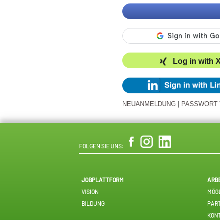
Log in with 
NEUANMELDUNG
|
PASSWORT
FOLGEN SIE UNS:
JOBPLATTFORM
ARB
VISION
MÖGL
BILDUNG
PAR
KON