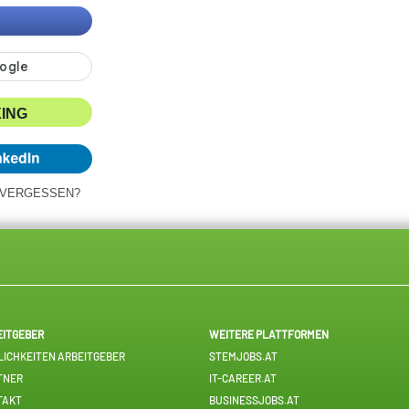
XING
 VERGESSEN?
EITGEBER
WEITERE PLATTFORMEN
ICHKEITEN ARBEITGEBER
STEMJOBS.AT
TNER
IT-CAREER.AT
TAKT
BUSINESSJOBS.AT