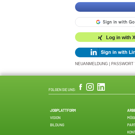
Log in with 
NEUANMELDUNG
|
PASSWORT
FOLGEN SIE UNS:
JOBPLATTFORM
ARB
VISION
MÖGL
BILDUNG
PAR
KON