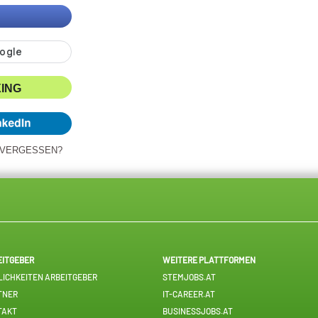
XING
 VERGESSEN?
EITGEBER
WEITERE PLATTFORMEN
ICHKEITEN ARBEITGEBER
STEMJOBS.AT
TNER
IT-CAREER.AT
TAKT
BUSINESSJOBS.AT