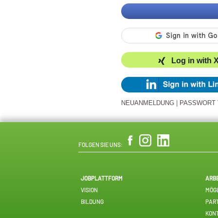
Log in with 
NEUANMELDUNG
|
PASSWORT
FOLGEN SIE UNS:
JOBPLATTFORM
ARB
VISION
MÖGL
BILDUNG
PAR
KON