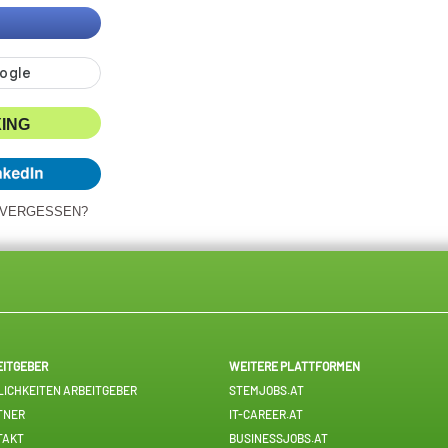
XING
 VERGESSEN?
EITGEBER
WEITERE PLATTFORMEN
ICHKEITEN ARBEITGEBER
STEMJOBS.AT
TNER
IT-CAREER.AT
TAKT
BUSINESSJOBS.AT