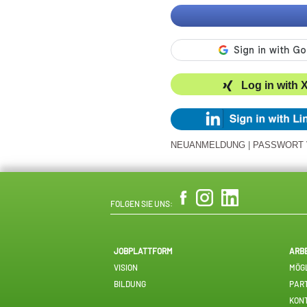
Log in with 
NEUANMELDUNG
|
PASSWORT
FOLGEN SIE UNS:
JOBPLATTFORM
ARB
VISION
MÖGL
BILDUNG
PAR
KON