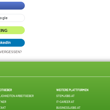
XING
 VERGESSEN?
EITGEBER
WEITERE PLATTFORMEN
ICHKEITEN ARBEITGEBER
STEMJOBS.AT
TNER
IT-CAREER.AT
TAKT
BUSINESSJOBS.AT