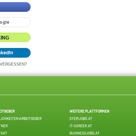
XING
 VERGESSEN?
EITGEBER
WEITERE PLATTFORMEN
ICHKEITEN ARBEITGEBER
STEMJOBS.AT
TNER
IT-CAREER.AT
TAKT
BUSINESSJOBS.AT