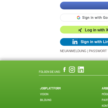
Log in with 
NEUANMELDUNG
|
PASSWORT
FOLGEN SIE UNS:
JOBPLATTFORM
ARB
VISION
MÖGL
BILDUNG
PAR
KON