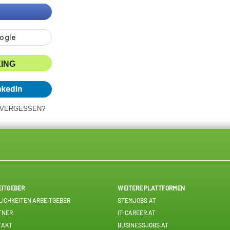
XING
 VERGESSEN?
EITGEBER
WEITERE PLATTFORMEN
ICHKEITEN ARBEITGEBER
STEMJOBS.AT
TNER
IT-CAREER.AT
TAKT
BUSINESSJOBS.AT