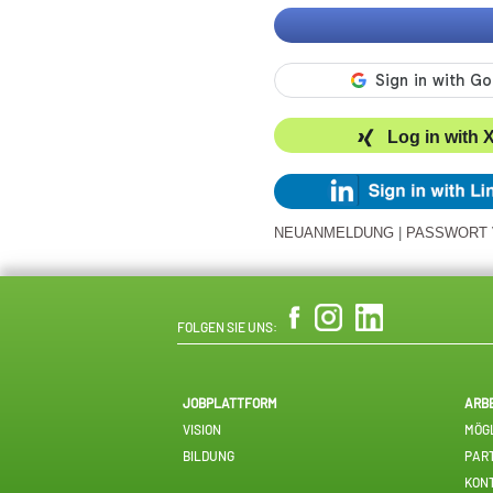
Log in with 
NEUANMELDUNG
|
PASSWORT
FOLGEN SIE UNS:
JOBPLATTFORM
ARB
VISION
MÖGL
BILDUNG
PAR
KON