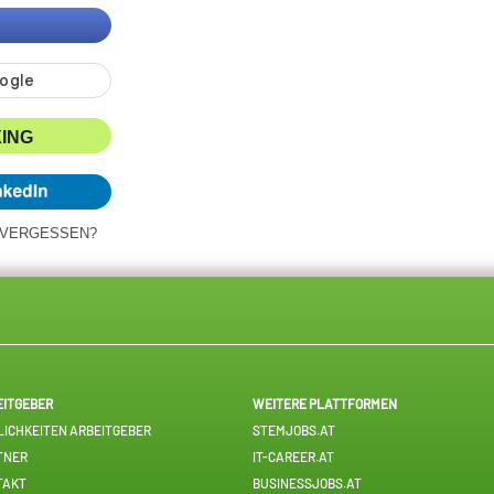
XING
 VERGESSEN?
EITGEBER
WEITERE PLATTFORMEN
ICHKEITEN ARBEITGEBER
STEMJOBS.AT
TNER
IT-CAREER.AT
TAKT
BUSINESSJOBS.AT