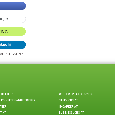
XING
 VERGESSEN?
EITGEBER
WEITERE PLATTFORMEN
ICHKEITEN ARBEITGEBER
STEMJOBS.AT
TNER
IT-CAREER.AT
TAKT
BUSINESSJOBS.AT