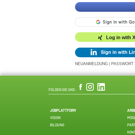
Log in with 
NEUANMELDUNG
|
PASSWORT
FOLGEN SIE UNS:
JOBPLATTFORM
ARB
VISION
MÖGL
BILDUNG
PAR
KON