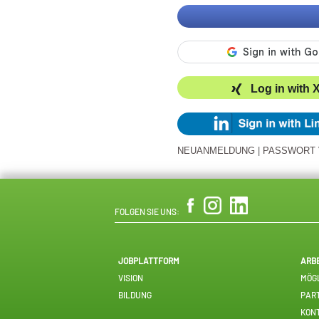
Log in with 
NEUANMELDUNG
|
PASSWORT
FOLGEN SIE UNS:
JOBPLATTFORM
ARB
VISION
MÖGL
BILDUNG
PAR
KON