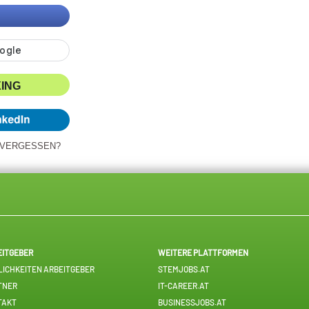
XING
 VERGESSEN?
EITGEBER
WEITERE PLATTFORMEN
ICHKEITEN ARBEITGEBER
STEMJOBS.AT
TNER
IT-CAREER.AT
TAKT
BUSINESSJOBS.AT