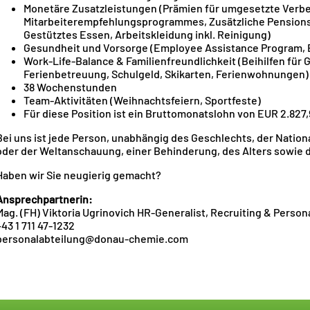
Monetäre Zusatzleistungen (Prämien für umgesetzte Verb
Mitarbeiterempfehlungsprogrammes, Zusätzliche Pensionsv
Gestütztes Essen, Arbeitskleidung inkl. Reinigung)
Gesundheit und Vorsorge (Employee Assistance Program, B
Work-Life-Balance & Familienfreundlichkeit (Beihilfen für 
Ferienbetreuung, Schulgeld, Skikarten, Ferienwohnungen)
38 Wochenstunden
Team-Aktivitäten (Weihnachtsfeiern, Sportfeste)
Für diese Position ist ein Bruttomonatslohn von EUR 2.827
Bei uns ist jede Person, unabhängig des Geschlechts, der Nationa
oder der Weltanschauung, einer Behinderung, des Alters sowie d
Haben wir Sie neugierig gemacht?
Ansprechpartnerin:
Mag. (FH) Viktoria Ugrinovich HR-Generalist, Recruiting & Perso
+43 1 711 47-1232
personalabteilung@donau-chemie.com