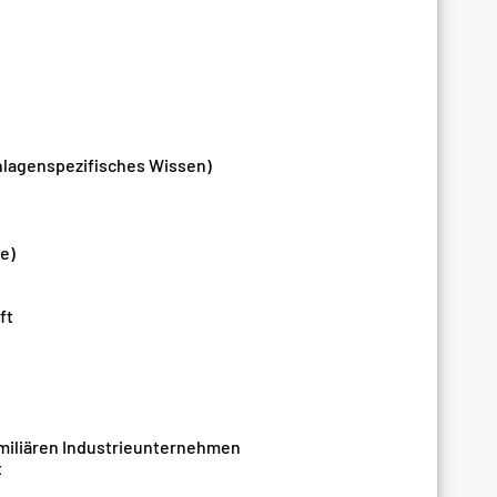
nlagenspezifisches Wissen)
e)
ft
familiären Industrieunternehmen
t