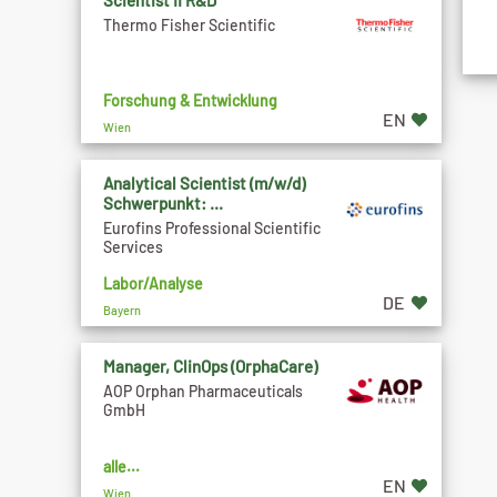
Scientist II R&D
Thermo Fisher Scientific
Forschung & Entwicklung
EN
Wien
Analytical Scientist (m/w/d)
Schwerpunkt: ...
Eurofins Professional Scientific
Services
Labor/Analyse
DE
Bayern
Manager, ClinOps (OrphaCare)
AOP Orphan Pharmaceuticals
GmbH
alle...
EN
Wien