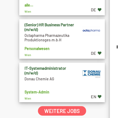
alle...
DE
Wien
(Senior) HR Business Partner
(m/w/d)
Octapharma Pharmazeutika
Produktionsges.m.b.H
I
Personalwesen
DE
Wien
IT-Systemadministrator
(m/w/d)
Donau Chemie AG
System-Admin
EN
Wien
WEITERE JOBS