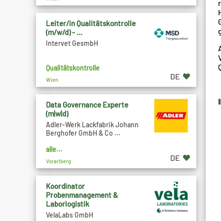
Leiter/in Qualitätskontrolle
(m/w/d) - ...
Intervet GesmbH
Qualitätskontrolle
DE
Wien
Data Governance Experte
(m|w|d)
Adler-Werk Lackfabrik Johann
Berghofer GmbH & Co ...
alle...
DE
Vorarlberg
Koordinator
Probenmanagement &
Laborlogistik
VelaLabs GmbH