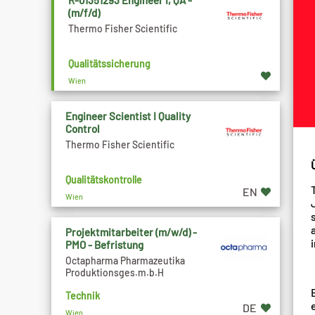
R-01351293 Engineer I, QA -
(m/f/d)
Thermo Fisher Scientific
Qualitätssicherung
Wien
Engineer Scientist I Quality
Control
Thermo Fisher Scientific
Qualitätskontrolle
EN
Wien
Projektmitarbeiter (m/w/d) -
PMO - Befristung
Octapharma Pharmazeutika
Produktionsges.m.b.H
Technik
DE
Wien