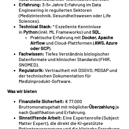
Erfahrung:
3–5+ Jahre Erfahrung im Data
Engineering in regulierten Sektoren
(Medizintechnik, Gesundheitswesen oder Life
Sciences).
Technical Stack:
* Exzellente Kenntnisse
in
Python
(inkl. ML Frameworks) und
SQL
.
Praktische Erfahrung mit
Docker, Apache
Airflow
und Cloud-Plattformen (
AWS, Azure
oder GCP
).
Fachwissen:
Tiefes Verständnis biologischer
Datenformate und klinischer Standards (FHIR,
SNOMED).
Regulatorik:
Vertrautheit mit DSGVO, MDSAP und
der technischen Dokumentation für
Medizinprodukt-Software.
Was wir bieten
Finanzielle Sicherheit:
€ 77.000
Bruttomonatsgehalt mit möglicher
Überzahlung
je
nach Qualifikation und Erfahrung.
Sinnstiftende Arbeit:
Eine Expertenrolle (Subject
Matter Expert), die direkt die KI-gestützte
Patientenversorgung und die klinische Forschung