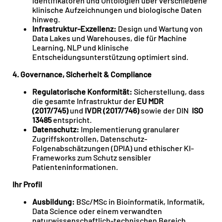
Identifikatoren und Ontologien über verschiedene
klinische Aufzeichnungen und biologische Daten
hinweg.
Infrastruktur-Exzellenz:
Design und Wartung von
Data Lakes und Warehouses, die für Machine
Learning, NLP und klinische
Entscheidungsunterstützung optimiert sind.
4. Governance, Sicherheit & Compliance
Regulatorische Konformität:
Sicherstellung, dass
die gesamte Infrastruktur der
EU MDR
(2017/745)
und
IVDR (2017/746)
sowie der DIN
ISO
13485
entspricht.
Datenschutz:
Implementierung granularer
Zugriffskontrollen, Datenschutz-
Folgenabschätzungen (DPIA) und ethischer KI-
Frameworks zum Schutz sensibler
Patienteninformationen.
Ihr Profil
Ausbildung:
BSc/MSc in Bioinformatik, Informatik,
Data Science oder einem verwandten
naturwissenschaftlich-technischen Bereich.