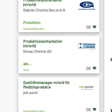
Produktionsmitarbeiter
(m/w/d)
Gabriel-Chemie Ges.m.b.H.
Produktion
DE
Gumpoldskirchen
Produktionsmitarbeiter
(m/w/d)
Donau Chemie AG
P
alle...
DE
Tirol
Qualitätsmanager m/w/d für
Medizinprodukte
job-point
DE
Gumpoldskirchen