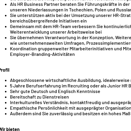
Als HR Business Partner beraten Sie Führungskräfte in de
unseren Niederlassungen in Tschechien, Polen und Russla
Sie unterstützen aktiv bei der Umsetzung unserer HR‑Strate
bereichsübergreifende Initiativen ein
Gemeinsam mit dem HR-Team verbessern Sie kontinuierlic
Weiterentwicklung unserer Arbeitsweise bei
Sie übernehmen Verantwortung in der Konzeption, Weitere
wie unternehmensweiten Umfragen, Prozessimplementie
Koordination gruppenweiter Mitarbeiterinitiativen und Mi
Employer‑Branding‑Aktivitäten
rofil
Abgeschlossene wirtschaftliche Ausbildung, idealerweis
5 Jahre Berufserfahrung im Recruiting oder als Junior HR 
Sehr gute Deutsch und Englisch Kenntnisse
Bereitschaft zu Dienstreisen
Interkulturelles Verständnis, kontaktfreudig und ausgeprä
Empathische Persönlichkeit mit ausgeprägter Organisation
Außerdem sind Sie zuverlässig und besitzen ein hohes Maß 
Wir bieten