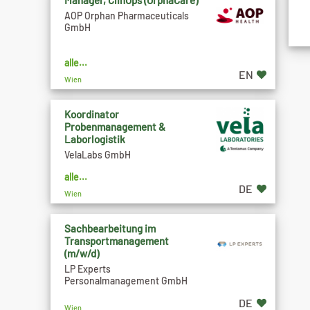
Manager, ClinOps (OrphaCare)
AOP Orphan Pharmaceuticals
GmbH
alle...
EN
Wien
Koordinator
Probenmanagement &
Laborlogistik
VelaLabs GmbH
alle...
DE
Wien
Sachbearbeitung im
Transportmanagement
(m/w/d)
LP Experts
Personalmanagement GmbH
DE
Wien