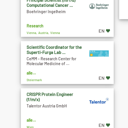
Principal Scientist (m/f/d)
Computational Cancer ...
Boehringer Ingelheim
Research
EN
Vienna, Austria, Vienna
Scientific Coordinator for the
Superti-Furga Lab ...
CeMM - Research Center for
Molecular Medicine of ...
alle...
EN
Steiermark
CRISPR Protein Engineer
(f/m/x)
Talentor Austria GmbH
alle...
EN
Wien