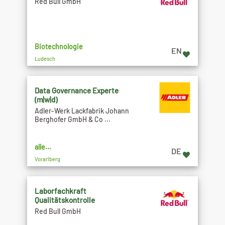
Red Bull GmbH
Biotechnologie
EN
Ludesch
Data Governance Experte
(m|w|d)
Adler-Werk Lackfabrik Johann
Berghofer GmbH & Co ...
alle...
DE
Vorarlberg
Laborfachkraft
Qualitätskontrolle
Red Bull GmbH