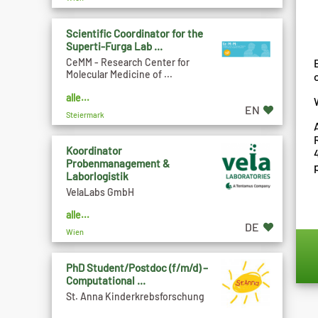
Scientific Coordinator for the
Superti-Furga Lab ...
CeMM - Research Center for
Molecular Medicine of ...
alle...
EN
Steiermark
Koordinator
Probenmanagement &
Laborlogistik
VelaLabs GmbH
alle...
DE
Wien
PhD Student/Postdoc (f/m/d) –
Computational ...
St. Anna Kinderkrebsforschung