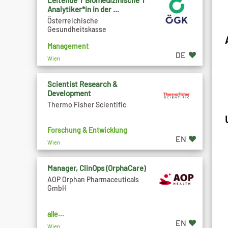
Leitende*r Biomedizinische*r
Analytiker*in in der ...
Österreichische
Gesundheitskasse
Management
DE
Wien
Scientist Research &
Development
Thermo Fisher Scientific
Forschung & Entwicklung
EN
Wien
Manager, ClinOps (OrphaCare)
AOP Orphan Pharmaceuticals
GmbH
alle...
EN
Wien