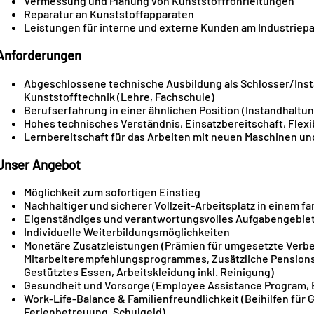
Vermessung und Planung von Kunststoffrohrleitungen
Reparatur an Kunststoffapparaten
Leistungen für interne und externe Kunden am Industriepa
Anforderungen
Abgeschlossene technische Ausbildung als Schlosser/Insta
Kunststofftechnik (Lehre, Fachschule)
Berufserfahrung in einer ähnlichen Position (Instandhalt
Hohes technisches Verständnis, Einsatzbereitschaft, Flexib
Lernbereitschaft für das Arbeiten mit neuen Maschinen 
Unser Angebot
Möglichkeit zum sofortigen Einstieg
Nachhaltiger und sicherer Vollzeit-Arbeitsplatz in einem 
Eigenständiges und verantwortungsvolles Aufgabengebie
Individuelle Weiterbildungsmöglichkeiten
Monetäre Zusatzleistungen (Prämien für umgesetzte Verb
Mitarbeiterempfehlungsprogrammes, Zusätzliche Pensionsv
Gestütztes Essen, Arbeitskleidung inkl. Reinigung)
Gesundheit und Vorsorge (Employee Assistance Program, 
Work-Life-Balance & Familienfreundlichkeit (Beihilfen für 
Ferienbetreuung, Schulgeld)