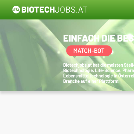
EINFACH DIE BE
MATCH-BOT
Biotechjobs.at hat die meisten Ste
Biotechnologie, Life-Science, Phar
Lebensmitteltechnologie in Österre
Branche auf einer Plattform!