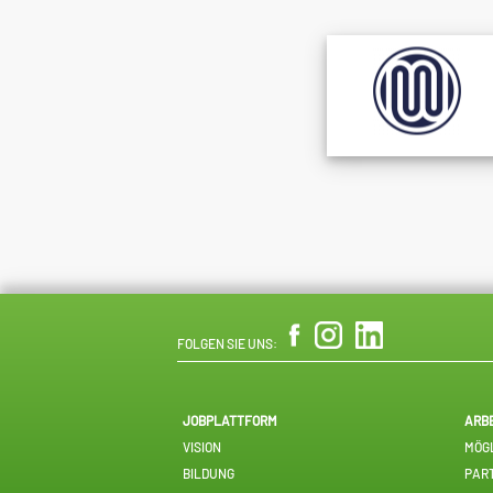
FOLGEN SIE UNS:
JOBPLATTFORM
ARB
VISION
MÖGL
BILDUNG
PAR