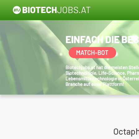
EINFACH DIE BE
MATCH-BOT
Biotechjobs.at hat die meisten Ste
Biotechnologie, Life-Science, Phar
Lebensmitteltechnologie in Österre
Branche auf einer Plattform!
Octaph