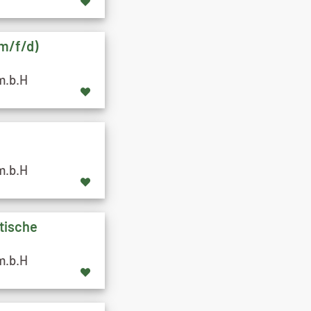
(m/f/d)
m.b.H
m.b.H
tische
m.b.H