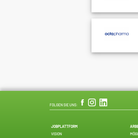
FOLGEN SIE UNS:
JOBPLATTFORM
ARB
VISION
MÖGL