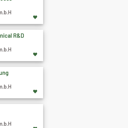
m.b.H
inical R&D
m.b.H
tung
m.b.H
m.b.H