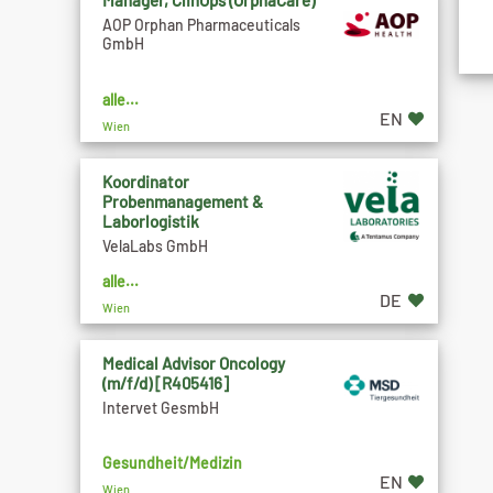
Manager, ClinOps (OrphaCare)
AOP Orphan Pharmaceuticals
GmbH
alle...
EN
Wien
Koordinator
Probenmanagement &
Laborlogistik
VelaLabs GmbH
alle...
DE
Wien
Medical Advisor Oncology
(m/f/d) [R405416]
Intervet GesmbH
Gesundheit/Medizin
EN
Wien