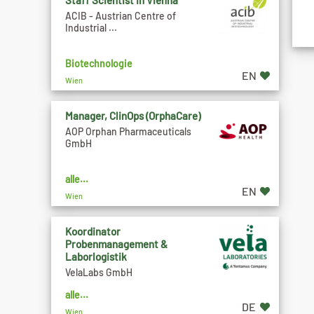
Staff Scientist in Vienna
ACIB - Austrian Centre of
Industrial ...
Biotechnologie
EN
Wien
Manager, ClinOps (OrphaCare)
AOP Orphan Pharmaceuticals
GmbH
alle...
EN
Wien
Koordinator
Probenmanagement &
Laborlogistik
VelaLabs GmbH
alle...
DE
Wien