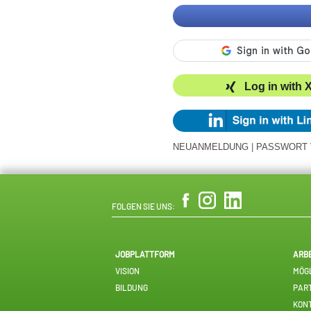
Log in with 
NEUANMELDUNG
|
PASSWORT
FOLGEN SIE UNS:
JOBPLATTFORM
ARB
VISION
MÖGL
BILDUNG
PAR
KON