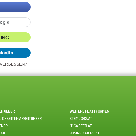
XING
 VERGESSEN?
EITGEBER
WEITERE PLATTFORMEN
ICHKEITEN ARBEITGEBER
STEMJOBS.AT
TNER
IT-CAREER.AT
TAKT
BUSINESSJOBS.AT