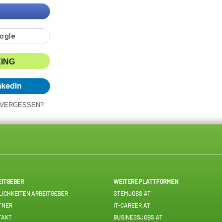
XING
 VERGESSEN?
EITGEBER
WEITERE PLATTFORMEN
ICHKEITEN ARBEITGEBER
STEMJOBS.AT
TNER
IT-CAREER.AT
TAKT
BUSINESSJOBS.AT