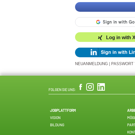
Log in with 
NEUANMELDUNG
|
PASSWORT
FOLGEN SIE UNS:
JOBPLATTFORM
ARB
VISION
MÖGL
BILDUNG
PAR
KON