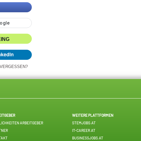
XING
 VERGESSEN?
EITGEBER
WEITERE PLATTFORMEN
ICHKEITEN ARBEITGEBER
STEMJOBS.AT
TNER
IT-CAREER.AT
TAKT
BUSINESSJOBS.AT