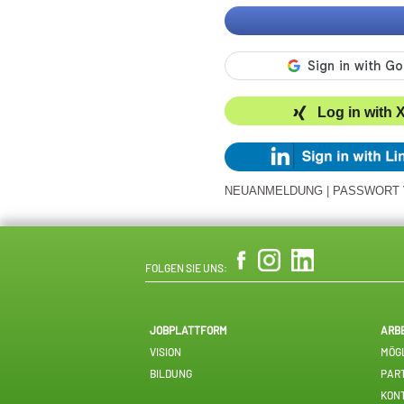
Log in with 
NEUANMELDUNG
|
PASSWORT
FOLGEN SIE UNS:
JOBPLATTFORM
ARB
VISION
MÖGL
BILDUNG
PAR
KON