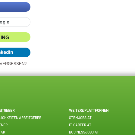
XING
 VERGESSEN?
EITGEBER
WEITERE PLATTFORMEN
ICHKEITEN ARBEITGEBER
STEMJOBS.AT
TNER
IT-CAREER.AT
TAKT
BUSINESSJOBS.AT