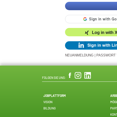
Log in with 
NEUANMELDUNG
|
PASSWORT
FOLGEN SIE UNS:
JOBPLATTFORM
ARB
VISION
MÖGL
BILDUNG
PAR
KON