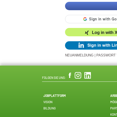
Log in with 
NEUANMELDUNG
|
PASSWORT
FOLGEN SIE UNS:
JOBPLATTFORM
ARB
VISION
MÖGL
BILDUNG
PAR
KON