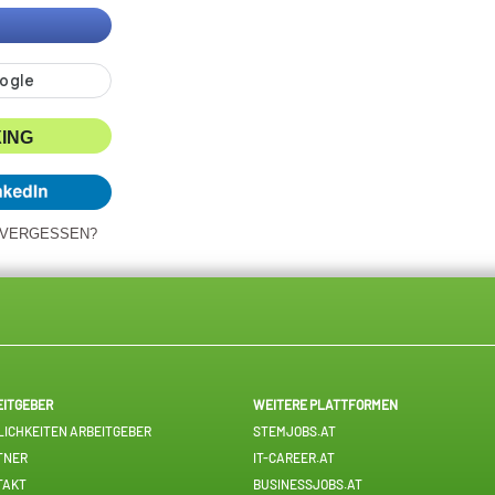
XING
 VERGESSEN?
EITGEBER
WEITERE PLATTFORMEN
ICHKEITEN ARBEITGEBER
STEMJOBS.AT
TNER
IT-CAREER.AT
TAKT
BUSINESSJOBS.AT