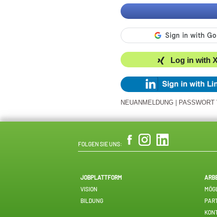
Log in with 
NEUANMELDUNG
|
PASSWORT
FOLGEN SIE UNS:
JOBPLATTFORM
ARB
VISION
MÖGL
BILDUNG
PAR
KON