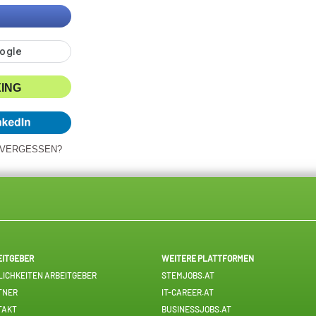
XING
 VERGESSEN?
EITGEBER
WEITERE PLATTFORMEN
ICHKEITEN ARBEITGEBER
STEMJOBS.AT
TNER
IT-CAREER.AT
TAKT
BUSINESSJOBS.AT