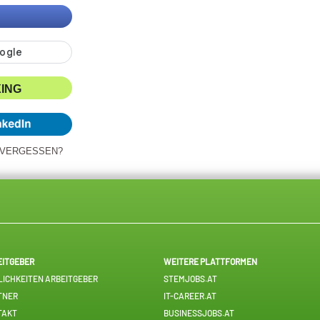
XING
 VERGESSEN?
EITGEBER
WEITERE PLATTFORMEN
ICHKEITEN ARBEITGEBER
STEMJOBS.AT
TNER
IT-CAREER.AT
TAKT
BUSINESSJOBS.AT