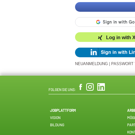
Log in with 
NEUANMELDUNG
|
PASSWORT
FOLGEN SIE UNS:
JOBPLATTFORM
ARB
VISION
MÖGL
BILDUNG
PAR
KON