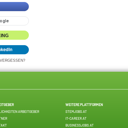
XING
 VERGESSEN?
EITGEBER
WEITERE PLATTFORMEN
ICHKEITEN ARBEITGEBER
STEMJOBS.AT
TNER
IT-CAREER.AT
TAKT
BUSINESSJOBS.AT