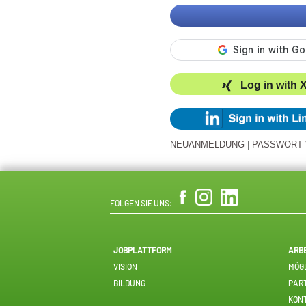
Log in with 
NEUANMELDUNG
|
PASSWORT
FOLGEN SIE UNS:
JOBPLATTFORM
ARB
VISION
MÖGL
BILDUNG
PAR
KON