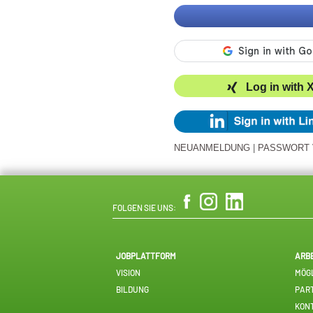
Log in with 
NEUANMELDUNG
|
PASSWORT
FOLGEN SIE UNS:
JOBPLATTFORM
ARB
VISION
MÖGL
BILDUNG
PAR
KON