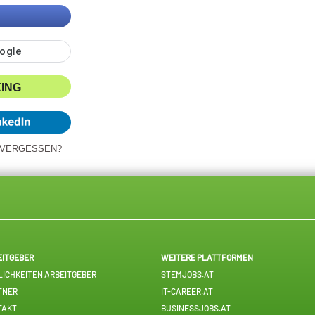
XING
 VERGESSEN?
EITGEBER
WEITERE PLATTFORMEN
ICHKEITEN ARBEITGEBER
STEMJOBS.AT
TNER
IT-CAREER.AT
TAKT
BUSINESSJOBS.AT