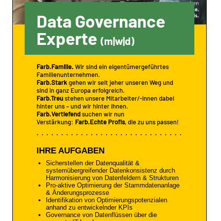
Data Governance
Experte
(m|w|d)
Farb.Familie.
Wir sind ein eigentümergeführtes
Familienunternehmen.
Farb.Stark
gehen wir seit jeher unseren Weg und
sind in ganz Europa erfolgreich.
Farb.Treu
stehen unsere Mitarbeiter/-innen dabei
hinter uns – und wir hinter ihnen.
Farb.Vertiefend
suchen wir nun
Verstärkung:
Farb.Echte Profis
, die zu uns passen!
IHRE AUFGABEN
Sicherstellen der Datenqualität &
systemübergreifender Datenkonsistenz durch
Harmonisierung von Datenfeldern & Strukturen
Pro-aktive Optimierung der Stammdatenanlage
& Änderungsprozesse
Identifikation von Optimierungspotenzialen
anhand zu entwickelnder KPIs
Governance von Datenflüssen über die