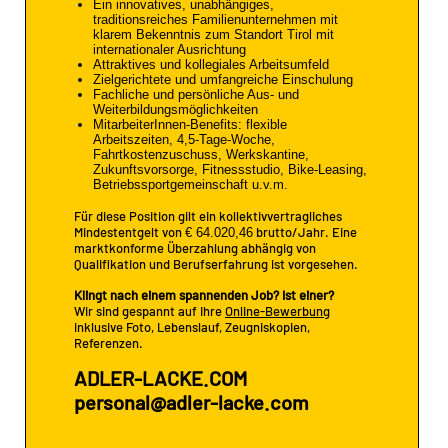
Ein innovatives, unabhängiges,
traditionsreiches Familienunternehmen mit
klarem Bekenntnis zum Standort Tirol mit
internationaler Ausrichtung
Attraktives und kollegiales Arbeitsumfeld
Zielgerichtete und umfangreiche Einschulung
Fachliche und persönliche Aus- und
Weiterbildungsmöglichkeiten
MitarbeiterInnen-Benefits: flexible
Arbeitszeiten, 4,5-Tage-Woche,
Fahrtkostenzuschuss, Werkskantine,
Zukunftsvorsorge, Fitnessstudio, Bike-Leasing,
Betriebssportgemeinschaft u.v.m.
Für diese Position gilt ein kollektivvertragliches
Mindestentgelt von
brutto/Jahr. Eine
€ 64.020,46
marktkonforme Überzahlung abhängig von
Qualifikation und Berufserfahrung ist vorgesehen.
Klingt nach einem spannenden Job? Ist einer?
Wir sind gespannt auf Ihre
Online-Bewerbung
inklusive Foto, Lebenslauf, Zeugniskopien,
Referenzen.
ADLER-LACKE.COM
personal@adler-lacke.com