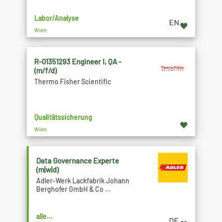
Labor/Analyse
EN
Wien
R-01351293 Engineer I, QA -
(m/f/d)
Thermo Fisher Scientific
Qualitätssicherung
Wien
Data Governance Experte
(m|w|d)
Adler-Werk Lackfabrik Johann
Berghofer GmbH & Co ...
alle...
DE