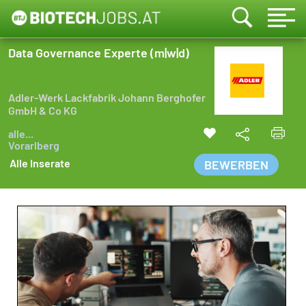
Data Governance Experte (m|w|d)
Adler-Werk Lackfabrik Johann Berghofer
GmbH & Co KG
alle...
Vorarlberg
Alle Inserate
BEWERBEN