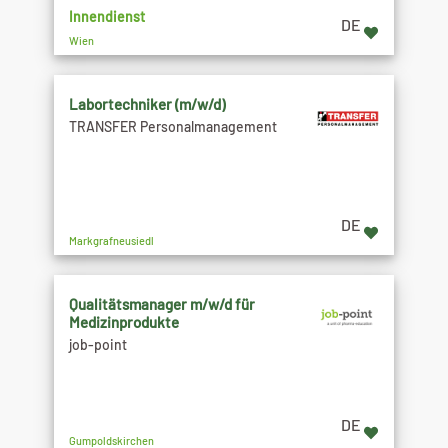
Innendienst
DE
Wien
Labortechniker (m/w/d)
TRANSFER Personalmanagement
DE
Markgrafneusiedl
Qualitätsmanager m/w/d für
Medizinprodukte
job-point
DE
Gumpoldskirchen