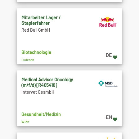
Mitarbeiter Lager /
Staplerfahrer
Red Bull GmbH
Biotechnologie
DE
Ludesch
Medical Advisor Oncology
(m/f/d) [R405416]
Intervet GesmbH
Gesundheit/Medizin
EN
Wien