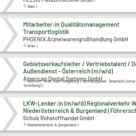
Wels |
Mitarbeiter:in Qualitätsmanagement
Transportlogistik
PHOENIX Arzneiwarengroßhandlung GmbH
Wien |
Gebietsverkaufsleiter / Vertriebstalent / D
Außendienst - Österreich (m/w/d)
American Dental Systems GmbH
Wohnort: Wien oder Umgebung | Vertriebsgebiet: Österreich (ohne 
Vorarlberg) |
LKW-Lenker:in (m/w/d) Regionalverkehr W
Niederösterreich & Burgenland | Führersc
Scholz Rohstoffhandel GmbH
Niederösterreich & Burgenland |