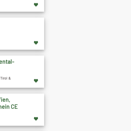
ental-
Tirol &
ien,
hein CE