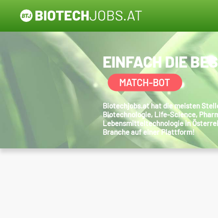
EINFACH DIE BE
MATCH-BOT
Biotechjobs.at hat die meisten Ste
Biotechnologie, Life-Science, Phar
Lebensmitteltechnologie in Österre
Branche auf einer Plattform!