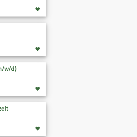
m/w/d)
zeit