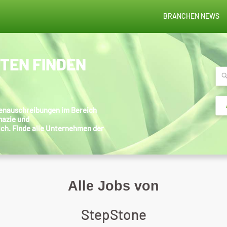
BRANCHEN NEWS
STEN FINDEN
llenauschreibungen im Bereich
mazie und
ich. Finde alle Unternehmen der
Alle Jobs von
StepStone