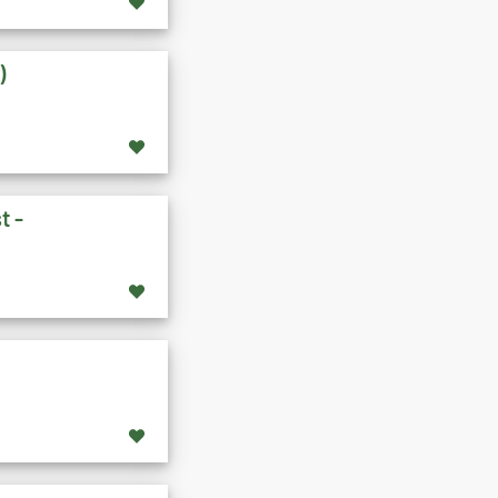
)
t -