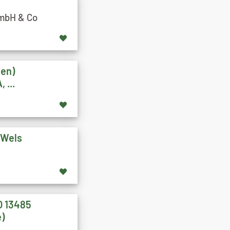
mbH & Co
ien)
 ...
 Wels
O 13485
e)