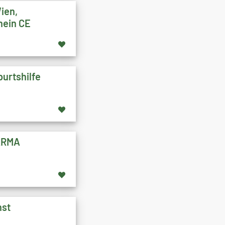
ien,
hein CE
burtshilfe
ARMA
hst