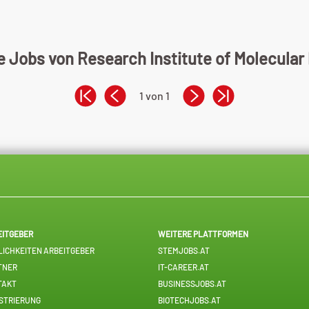
e Jobs von Research Institute of Molecular
1 von 1
EITGEBER
WEITERE PLATTFORMEN
ICHKEITEN ARBEITGEBER
STEMJOBS.AT
TNER
IT-CAREER.AT
TAKT
BUSINESSJOBS.AT
STRIERUNG
BIOTECHJOBS.AT