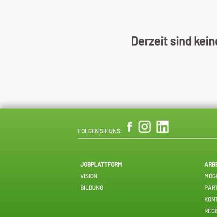
Derzeit sind kein
FOLGEN SIE UNS:
JOBPLATTFORM
ARB
VISION
MÖGL
BILDUNG
PAR
KON
REGI