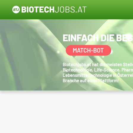
EINFACH DIE BE
MATCH-BOT
Biotechjobs.at hat die meisten Ste
Biotechnologie, Life-Science, Phar
Lebensmitteltechnologie in Österre
Branche auf einer Plattform!