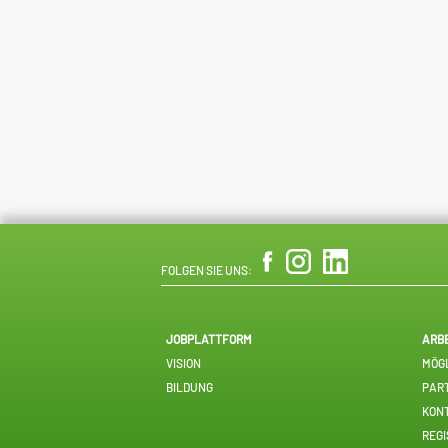
FOLGEN SIE UNS:
JOBPLATTFORM
ARB
VISION
MÖGL
BILDUNG
PAR
KON
REGI