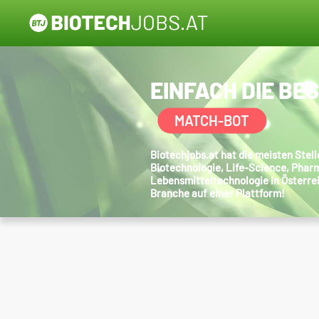
EINFACH DIE BE
MATCH-BOT
Biotechjobs.at hat die meisten Ste
Biotechnologie, Life-Science, Phar
Lebensmitteltechnologie in Österre
Branche auf einer Plattform!