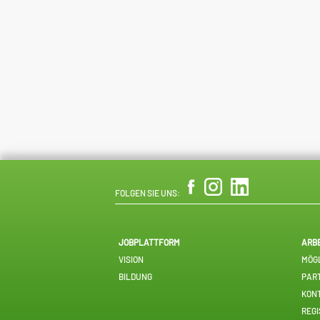
FOLGEN SIE UNS:
JOBPLATTFORM
ARB
VISION
MÖGL
BILDUNG
PAR
KON
REGI