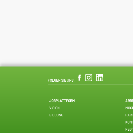
FOLGEN SIE UNS:
JOBPLATTFORM
ARB
VISION
MÖGL
BILDUNG
PAR
KON
REGI