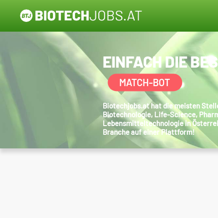
EINFACH DIE BE
MATCH-BOT
Biotechjobs.at hat die meisten Ste
Biotechnologie, Life-Science, Phar
Lebensmitteltechnologie in Österre
Branche auf einer Plattform!