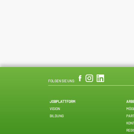
FOLGEN SIE UNS:
JOBPLATTFORM
ARB
VISION
MÖGL
BILDUNG
PAR
KON
REGI